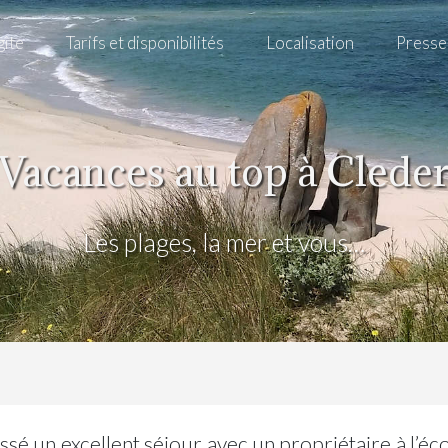
gîte
Tarifs et disponibilités
Localisation
Presse
Vacances au top à Clede
Les plages, la mer et vous…
sé un excellent séjour avec un propriétaire à l’éc