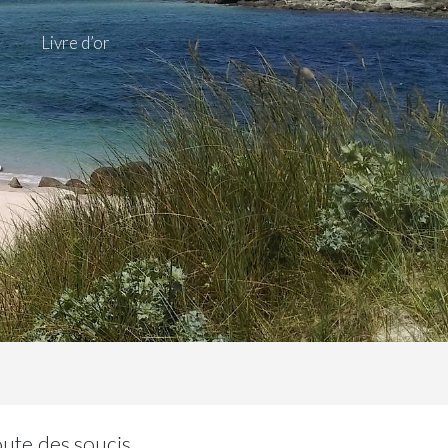
Livre d’or
r
oute des soucis