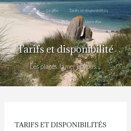
Accueil
Le gîte
Tarifs et disponibilités
Localisation
Presse
Livre d’or
Tarifs et disponibilité
Les plages, la mer et vous…
TARIFS ET DISPONIBILITÉS